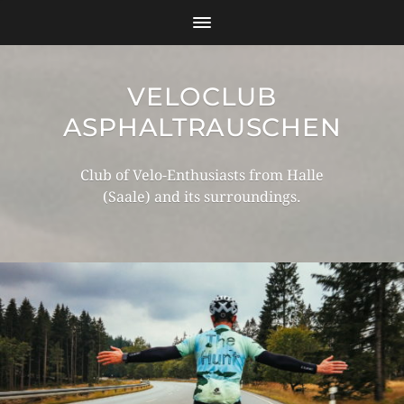
VELOCLUB
ASPHALTRAUSCHEN
Club of Velo-Enthusiasts from Halle
(Saale) and its surroundings.