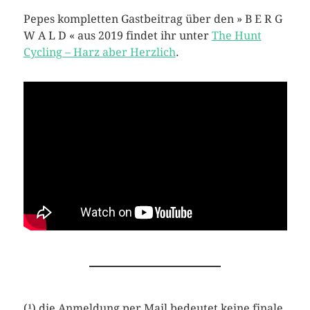
Pepes kompletten Gastbeitrag über den » B E R G
W A L D « aus 2019 findet ihr unter
The Hunt
Cycling – Harz aber Herzlich
.
(¹) die Anmeldung per Mail bedeutet keine finale