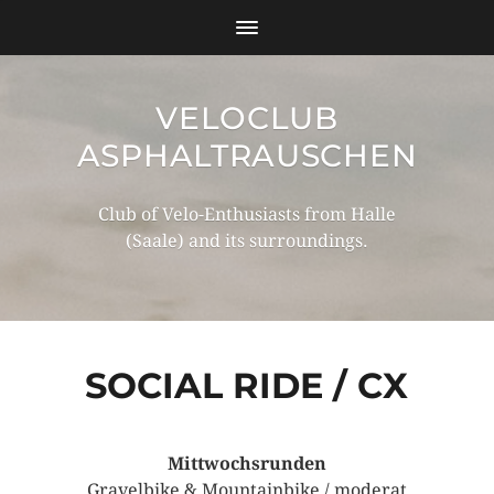
VELOCLUB
ASPHALTRAUSCHEN
Club of Velo-Enthusiasts from Halle
(Saale) and its surroundings.
SOCIAL RIDE / CX
Mittwochsrunden
Gravelbike & Mountainbike / moderat