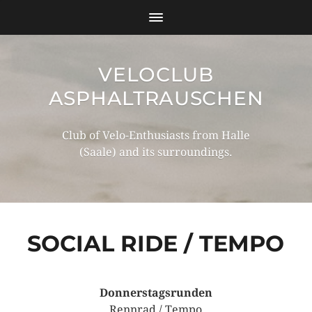
VELOCLUB
ASPHALTRAUSCHEN
Club of Velo-Enthusiasts from Halle
(Saale) and its surroundings.
SOCIAL RIDE / TEMPO
Donnerstagsrunden
Rennrad / Tempo