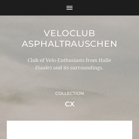
VELOCLUB
ASPHALTRAUSCHEN
Club of Velo-Enthusiasts from Halle
(Saale) and its surroundings.
COLLECTION
CX