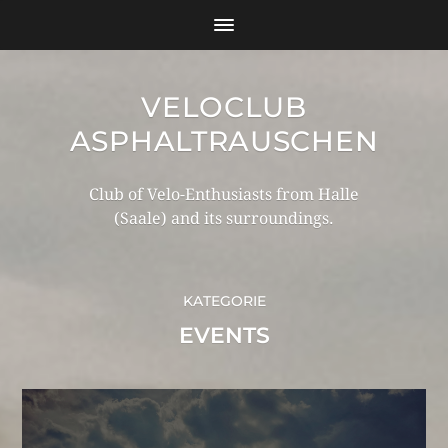
VELOCLUB
ASPHALTRAUSCHEN
Club of Velo-Enthusiasts from Halle
(Saale) and its surroundings.
KATEGORIE
EVENTS