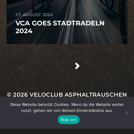
27. AUGUST 2024
VCA GOES STADTRADELN
2024
/
VCA-Footer
© 2026
VELOCLUB ASPHALTRAUSCHEN
Diese Website benutzt Cookies. Wenn du die Website weiter
IMPRESSUM
|
DATENSCHUTZ
|
KONTAKT
nutzt, gehen wir von deinem Einverständnis aus.
Ride on!