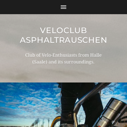
VELOCLUB
ASPHALTRAUSCHEN
Club of Velo-Enthusiasts from Halle
(Saale) and its surroundings.