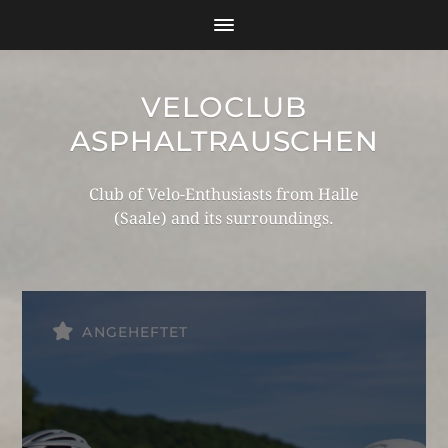
VELOCLUB
ASPHALTRAUSCHEN
Club of Velo-Enthusiasts from Halle
(Saale) and its surroundings.
ANGEHEFTET